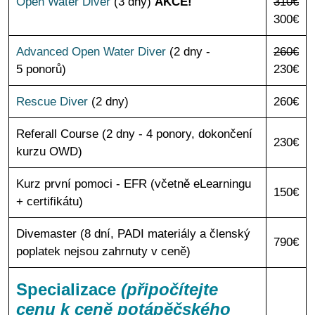
Open Water Diver
(3 dny)
AKCE!
310€
300€
Advanced Open Water Diver
(2 dny -
260€
5 ponorů)
230€
Rescue Diver
(2 dny)
260€
Referall Course (2 dny - 4 ponory, dokončení
230€
kurzu OWD)
Kurz první pomoci - EFR (včetně eLearningu
150€
+ certifikátu)
Divemaster (8 dní, PADI materiály a členský
790€
poplatek nejsou zahrnuty v ceně)
Specializace
(připočítejte
cenu k
ceně potápěčského