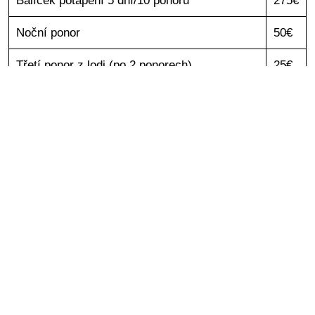
Balíček potápění 5 dní/10 ponorů
275€
Noční ponor
50€
Třetí ponor z lodi (po 2 ponorech)
25€
Zkušební „INTRO“ potápění
(2 ponory)
55€
Šnorchlování z lodi
35€
Šnorchlování z lodi - dítě 6 - 10 let
20€
Privatní průvodce/instruktor (1 den) - doplatek
60€
k balíčku potápění/kurzu
Polpatek za Národní park za den
5€
Zapůjčení výstroje