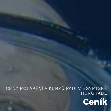
CENY POTÁPĚNÍ A KURZŮ PADI V EGYPTSKÉ
HURGHADĚ
Ceník