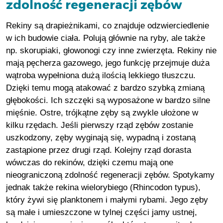
zdolność regeneracji zębów
Rekiny są drapieżnikami, co znajduje odzwierciedlenie
w ich budowie ciała. Polują głównie na ryby, ale także
np. skorupiaki, głowonogi czy inne zwierzęta. Rekiny nie
mają pęcherza gazowego, jego funkcję przejmuje duża
wątroba wypełniona dużą ilością lekkiego tłuszczu.
Dzięki temu mogą atakować z bardzo szybką zmianą
głębokości. Ich szczęki są wyposażone w bardzo silne
mięśnie. Ostre, trójkątne zęby są zwykle ułożone w
kilku rzędach. Jeśli pierwszy rząd zębów zostanie
uszkodzony, zęby wyginają się, wypadną i zostaną
zastąpione przez drugi rząd. Kolejny rząd dorasta
wówczas do rekinów, dzięki czemu mają one
nieograniczoną zdolność regeneracji zębów. Spotykamy
jednak także rekina wielorybiego (Rhincodon typus),
który żywi się planktonem i małymi rybami. Jego zęby
są małe i umieszczone w tylnej części jamy ustnej,