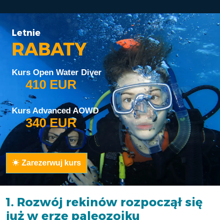
Letnie
RABATY
Kurs Open Water Diver
410 EUR
Kurs Advanced AOWD
340 EUR
Zarezerwuj kurs
1. Rozwój rekinów rozpoczął się
już w erze paleozoiku