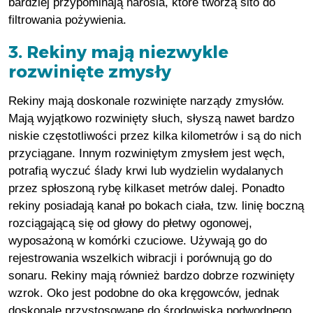
bardziej przypominają narośla, które tworzą sito do
filtrowania pożywienia.
3. Rekiny mają niezwykle
rozwinięte zmysły
Rekiny mają doskonale rozwinięte narządy zmysłów.
Mają wyjątkowo rozwinięty słuch, słyszą nawet bardzo
niskie częstotliwości przez kilka kilometrów i są do nich
przyciągane. Innym rozwiniętym zmysłem jest węch,
potrafią wyczuć ślady krwi lub wydzielin wydalanych
przez spłoszoną rybę kilkaset metrów dalej. Ponadto
rekiny posiadają kanał po bokach ciała, tzw. linię boczną
rozciągającą się od głowy do płetwy ogonowej,
wyposażoną w komórki czuciowe. Używają go do
rejestrowania wszelkich wibracji i porównują go do
sonaru. Rekiny mają również bardzo dobrze rozwinięty
wzrok. Oko jest podobne do oka kręgowców, jednak
doskonale przystosowane do środowiska podwodnego,