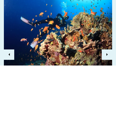
Previous
Next
KONTYNUACJA
Kurs PADI Advanced Open
Water Diver
Kontynuuj swoją edukację nurkową. Naucz się
nurkować głębiej, do 30 metrów.