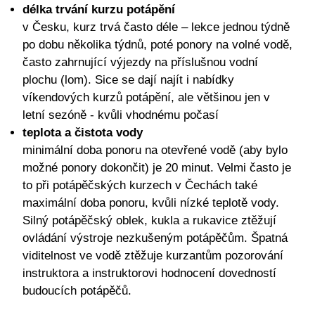
délka trvání kurzu potápění
v Česku, kurz trvá často déle – lekce jednou týdně
po dobu několika týdnů, poté ponory na volné vodě,
často zahrnující výjezdy na příslušnou vodní
plochu (lom). Sice se dají najít i nabídky
víkendových kurzů potápění, ale většinou jen v
letní sezóně - kvůli vhodnému počasí
teplota a čistota vody
minimální doba ponoru na otevřené vodě (aby bylo
možné ponory dokončit) je 20 minut. Velmi často je
to při potápěčských kurzech v Čechách také
maximální doba ponoru, kvůli nízké teplotě vody.
Silný potápěčský oblek, kukla a rukavice ztěžují
ovládání výstroje nezkušeným potápěčům. Špatná
viditelnost ve vodě ztěžuje kurzantům pozorování
instruktora a instruktorovi hodnocení dovedností
budoucích potápěčů.