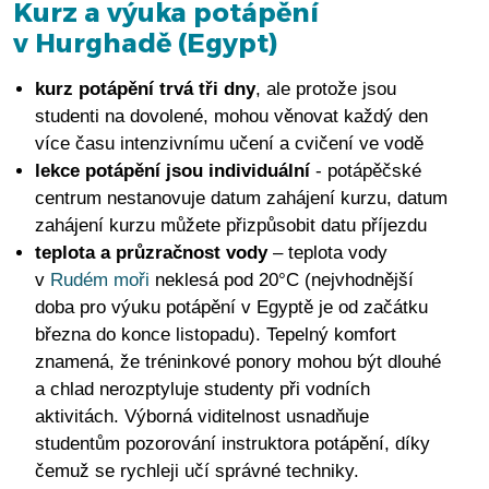
Kurz a výuka potápění
v Hurghadě (Egypt)
kurz potápění trvá tři dny
, ale protože jsou
studenti na dovolené, mohou věnovat každý den
více času intenzivnímu učení a cvičení ve vodě
lekce potápění jsou individuální
- potápěčské
centrum nestanovuje datum zahájení kurzu, datum
zahájení kurzu můžete přizpůsobit datu příjezdu
teplota a průzračnost vody
– teplota vody
v
Rudém moři
neklesá pod 20°C (nejvhodnější
doba pro výuku potápění v Egyptě je od začátku
března do konce listopadu). Tepelný komfort
znamená, že tréninkové ponory mohou být dlouhé
a chlad nerozptyluje studenty při vodních
aktivitách. Výborná viditelnost usnadňuje
studentům pozorování instruktora potápění, díky
čemuž se rychleji učí správné techniky.