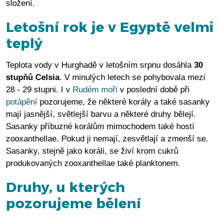
složení.
Letošní rok je v Egyptě velmi
teplý
Teplota vody v Hurghadě v letošním srpnu dosáhla
30
stupňů Celsia
. V minulých letech se pohybovala mezi
28 - 29 stupni. I v
Rudém moři
v poslední době při
potápění
pozorujeme, že některé korály a také sasanky
mají jasnější, světlejší barvu a některé druhy bělejí.
Sasanky příbuzné korálům mimochodem také hostí
zooxanthellae. Pokud ji nemají, zesvětlají a zmenší se.
Sasanky, stejně jako koráli, se živí krom cukrů
produkovaných zooxanthellae také planktonem.
Druhy, u kterých
pozorujeme bělení