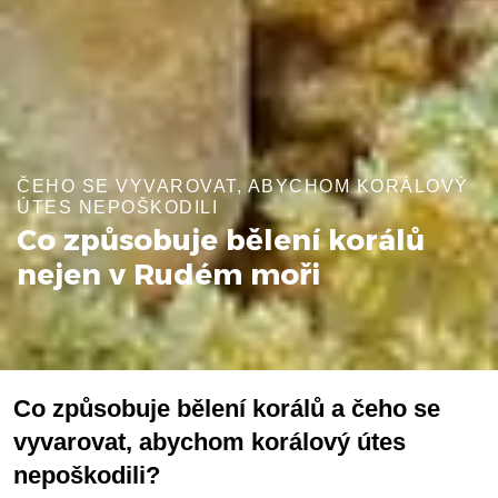
ČEHO SE VYVAROVAT, ABYCHOM KORÁLOVÝ
ÚTES NEPOŠKODILI
Co způsobuje bělení korálů
nejen v Rudém moři
Co způsobuje bělení korálů a čeho se
vyvarovat, abychom korálový útes
nepoškodili?