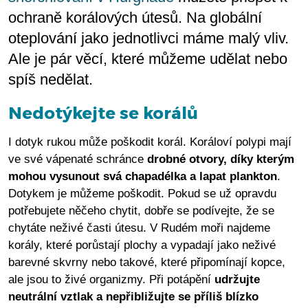
ochraně korálových útesů. Na globální
oteplování jako jednotlivci máme malý vliv.
Ale je pár věcí, které můžeme udělat nebo
spíš nedělat.
Nedotýkejte se korálů
I dotyk rukou může poškodit korál. Koráloví polypi mají
ve své vápenaté schránce
drobné otvory, díky kterým
mohou vysunout svá chapadélka a lapat plankton
.
Dotykem je můžeme poškodit. Pokud se už opravdu
potřebujete něčeho chytit, dobře se podívejte, že se
chytáte neživé časti útesu. V Rudém moři najdeme
korály, které porůstají plochy a vypadají jako neživé
barevné skvrny nebo takové, které připomínají kopce,
ale jsou to živé organizmy. Při potápění
udržujte
neutrální vztlak a nepřibližujte se příliš blízko