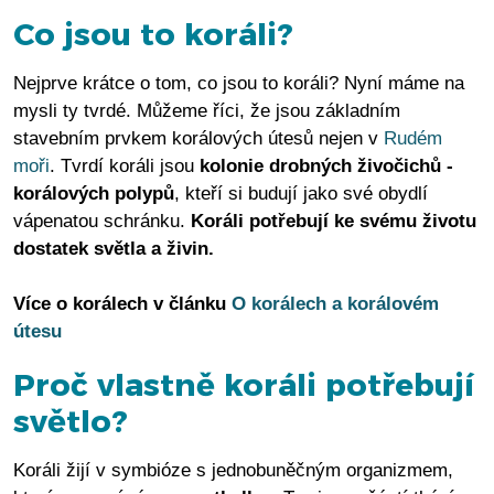
Co jsou to koráli?
Nejprve krátce o tom, co jsou to koráli? Nyní máme na
mysli ty tvrdé. Můžeme říci, že jsou základním
stavebním prvkem korálových útesů nejen v
Rudém
moři
. Tvrdí koráli jsou
kolonie drobných živočichů -
korálových polypů
, kteří si budují jako své obydlí
vápenatou schránku.
Koráli potřebují ke svému životu
dostatek světla a živin.
Více o korálech v článku
O korálech a korálovém
útesu
Proč vlastně koráli potřebují
světlo?
Koráli žijí v symbióze s jednobuněčným organizmem,