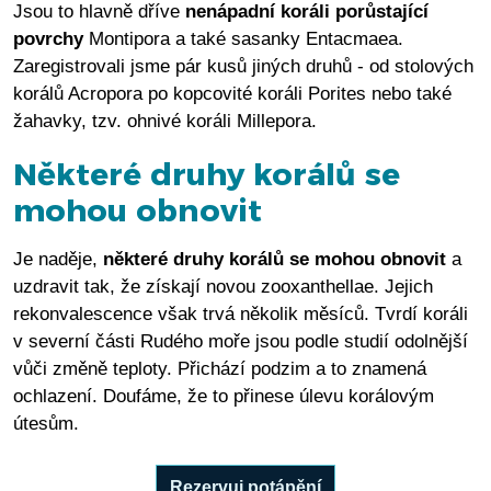
Jsou to hlavně dříve
nenápadní koráli porůstající
povrchy
Montipora a také sasanky Entacmaea.
Zaregistrovali jsme pár kusů jiných druhů - od stolových
korálů Acropora po kopcovité koráli Porites nebo také
žahavky, tzv. ohnivé koráli Millepora.
Některé druhy korálů se
mohou obnovit
Je naděje,
některé druhy korálů se mohou obnovit
a
uzdravit tak, že získají novou zooxanthellae. Jejich
rekonvalescence však trvá několik měsíců. Tvrdí koráli
v severní části Rudého moře jsou podle studií odolnější
vůči změně teploty. Přichází podzim a to znamená
ochlazení. Doufáme, že to přinese úlevu korálovým
útesům.
Rezervuj potápění