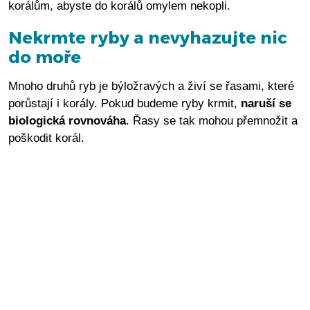
korálům, abyste do korálů omylem nekopli.
Nekrmte ryby a nevyhazujte nic
do moře
Mnoho druhů ryb je býložravých a živí se řasami, které
porůstají i korály. Pokud budeme ryby krmit,
naruší se
biologická rovnováha
. Řasy se tak mohou přemnožit a
poškodit korál.
Vyberte si opalovací krém šetrný
ke korálovému útesu
Používejte
opalovací krémy, které jsou šetrné ke
korálům
nebo se proti slunci chraňte jinak. Syntetické
UV filtry v opalovacích krémech poškozují korálové
útesy. Například
oxybenzon
(jiný název: beznofenon-3),
který se usazuje na útesu poškozuje korály. Je to
chemická sloučenina, která pohlcuje ultrafialové