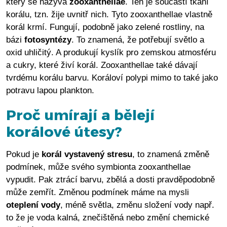
který se nazývá
zooxanthellae
. Ten je součástí tkání
korálu, tzn. žije uvnitř nich. Tyto zooxanthellae vlastně
korál krmí. Fungují, podobně jako zelené rostliny, na
bázi
fotosyntézy
. To znamená, že potřebují světlo a
oxid uhličitý. A produkují kyslík pro zemskou atmosféru
a cukry, které živí korál. Zooxanthellae také dávají
tvrdému korálu barvu. Koráloví polypi mimo to také jako
potravu lapou plankton.
Proč umírají a bělejí
korálové útesy?
Pokud je
korál vystavený stresu
, to znamená změně
podmínek, může svého symbionta zooxanthellae
vypudit. Pak ztrácí barvu, zbělá a dosti pravděpodobně
může zemřít. Změnou podmínek máme na mysli
oteplení vody
, méně světla, změnu složení vody např.
to že je voda kalná, znečištěná nebo změní chemické