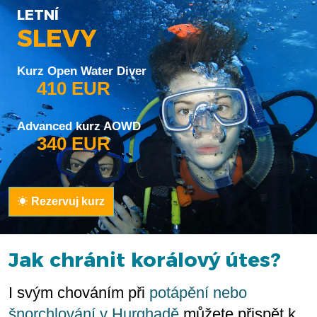
LETNÍ
SLEVY
Kurz Open Water Diver
410 EUR
Advanced kurz AOWD
340 EUR
Rezervuj kurz
Jak chránit korálový útes?
I svým chováním při
potápění nebo
šnorchlování v Hurghadě
můžete přispět k